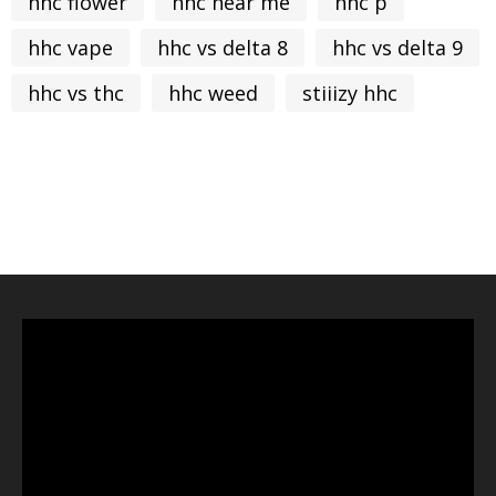
hhc flower
hhc near me
hhc p
hhc vape
hhc vs delta 8
hhc vs delta 9
hhc vs thc
hhc weed
stiiizy hhc