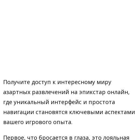
Получите доступ к интересному миру
азартных развлечений на
эпикстар онлайн
,
где уникальный интерфейс и простота
навигации становятся ключевыми аспектами
вашего игрового опыта.
Первое, что бросается в глаза, это лояльная