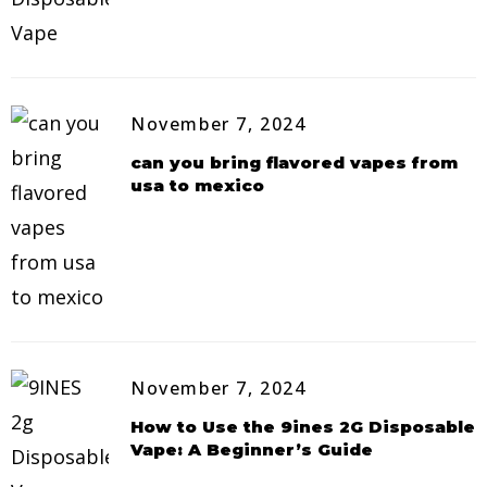
November 7, 2024
can you bring flavored vapes from
usa to mexico
November 7, 2024
How to Use the 9ines 2G Disposable
Vape: A Beginner’s Guide