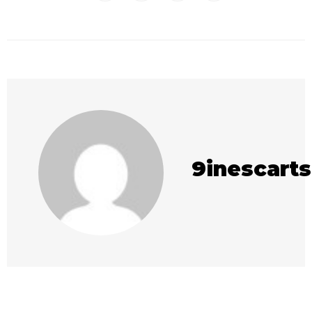
9inescart