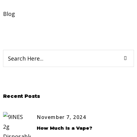
Blog
Recent Posts
November 7, 2024
How Much Is a Vape?