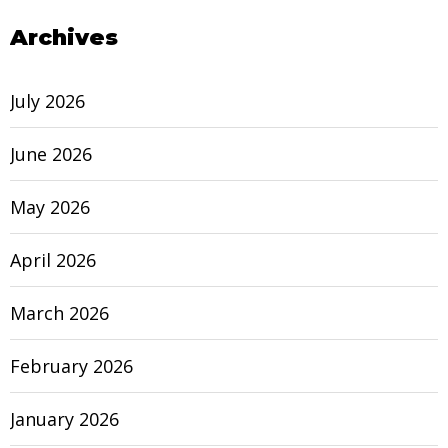
Archives
July 2026
June 2026
May 2026
April 2026
March 2026
February 2026
January 2026