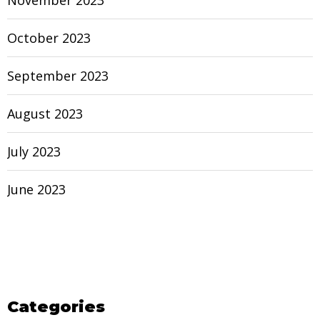
November 2023
October 2023
September 2023
August 2023
July 2023
June 2023
Categories