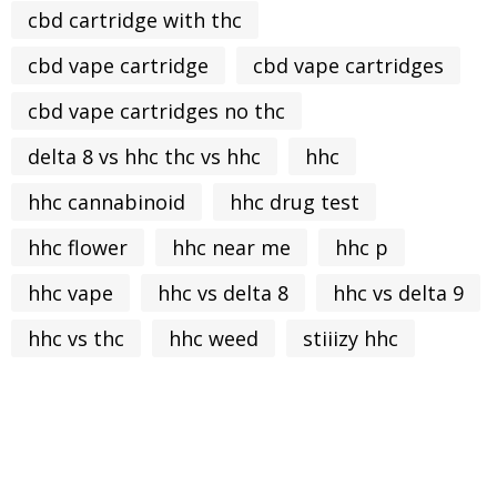
cbd cartridge with thc
cbd vape cartridge
cbd vape cartridges
cbd vape cartridges no thc
delta 8 vs hhc thc vs hhc
hhc
hhc cannabinoid
hhc drug test
hhc flower
hhc near me
hhc p
hhc vape
hhc vs delta 8
hhc vs delta 9
hhc vs thc
hhc weed
stiiizy hhc