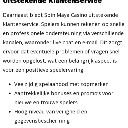
Uitstekende Klantenservice
Daarnaast biedt Spin Maya Casino uitstekende
klantenservice. Spelers kunnen rekenen op snelle
en professionele ondersteuning via verschillende
kanalen, waaronder live chat en e-mail. Dit zorgt
ervoor dat eventuele problemen of vragen snel
worden opgelost, wat een belangrijk aspect is
voor een positieve speelervaring.
Veelzijdig spelaanbod met topmerken
Aantrekkelijke bonuses en promo’s voor
nieuwe en trouwe spelers
Hoog niveau van veiligheid en
gegevensbescherming