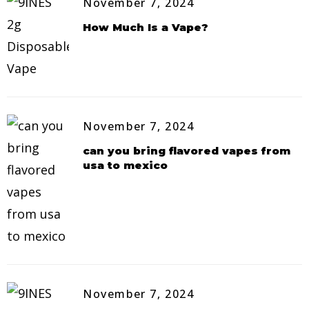
November 7, 2024
How Much Is a Vape?
November 7, 2024
can you bring flavored vapes from
usa to mexico
November 7, 2024