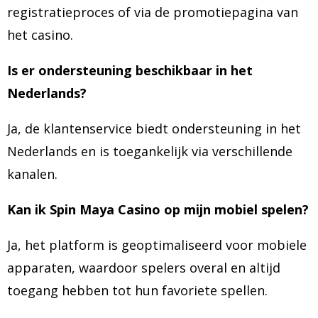
registratieproces of via de promotiepagina van
het casino.
Is er ondersteuning beschikbaar in het
Nederlands?
Ja, de klantenservice biedt ondersteuning in het
Nederlands en is toegankelijk via verschillende
kanalen.
Kan ik Spin Maya Casino op mijn mobiel spelen?
Ja, het platform is geoptimaliseerd voor mobiele
apparaten, waardoor spelers overal en altijd
toegang hebben tot hun favoriete spellen.