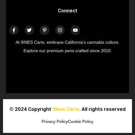
Connect
At 9INES Carts, embrace California’s cannabis culture.
Explore our premium pens crafted since 2010.
© 2024 Copyright
9Ines Carts
. All rights reserved
Privacy Policy
Cookie Policy