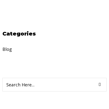
Categories
Blog