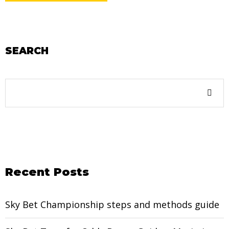
SEARCH
Recent Posts
Sky Bet Championship steps and methods guide