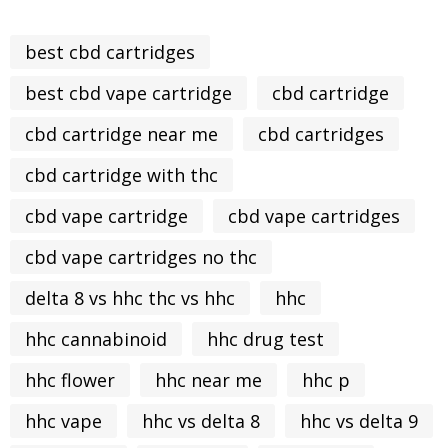
best cbd cartridges
best cbd vape cartridge
cbd cartridge
cbd cartridge near me
cbd cartridges
cbd cartridge with thc
cbd vape cartridge
cbd vape cartridges
cbd vape cartridges no thc
delta 8 vs hhc thc vs hhc
hhc
hhc cannabinoid
hhc drug test
hhc flower
hhc near me
hhc p
hhc vape
hhc vs delta 8
hhc vs delta 9