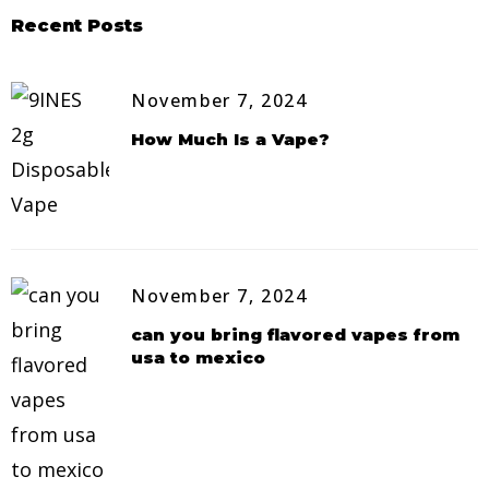
Recent Posts
November 7, 2024
How Much Is a Vape?
November 7, 2024
can you bring flavored vapes from
usa to mexico