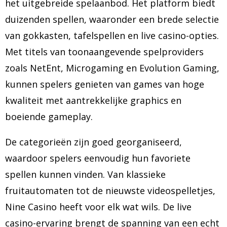
het uitgebreide spelaanbod. Het platform biedt
duizenden spellen, waaronder een brede selectie
van gokkasten, tafelspellen en live casino-opties.
Met titels van toonaangevende spelproviders
zoals NetEnt, Microgaming en Evolution Gaming,
kunnen spelers genieten van games van hoge
kwaliteit met aantrekkelijke graphics en
boeiende gameplay.
De categorieën zijn goed georganiseerd,
waardoor spelers eenvoudig hun favoriete
spellen kunnen vinden. Van klassieke
fruitautomaten tot de nieuwste videospelletjes,
Nine Casino heeft voor elk wat wils. De live
casino-ervaring brengt de spanning van een echt