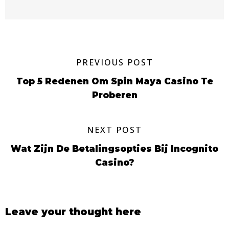
PREVIOUS POST
Top 5 Redenen Om Spin Maya Casino Te
Proberen
NEXT POST
Wat Zijn De Betalingsopties Bij Incognito
Casino?
Leave your thought here