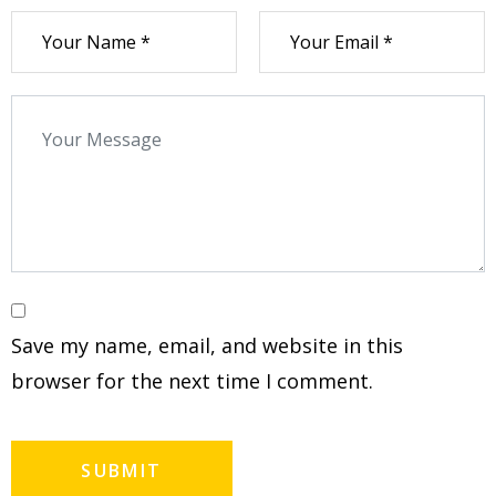
Save my name, email, and website in this
browser for the next time I comment.