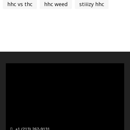
hhc vs thc
hhc weed
stiiizy hhc
+1 (213) 262-9131