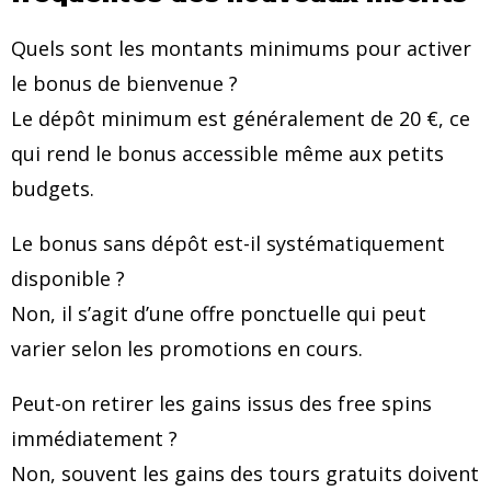
Quels sont les montants minimums pour activer
le bonus de bienvenue ?
Le dépôt minimum est généralement de 20 €, ce
qui rend le bonus accessible même aux petits
budgets.
Le bonus sans dépôt est-il systématiquement
disponible ?
Non, il s’agit d’une offre ponctuelle qui peut
varier selon les promotions en cours.
Peut-on retirer les gains issus des free spins
immédiatement ?
Non, souvent les gains des tours gratuits doivent