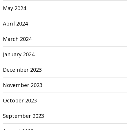
May 2024
April 2024
March 2024
January 2024
December 2023
November 2023
October 2023
September 2023