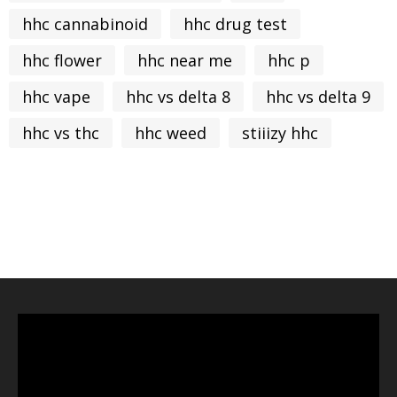
hhc cannabinoid
hhc drug test
hhc flower
hhc near me
hhc p
hhc vape
hhc vs delta 8
hhc vs delta 9
hhc vs thc
hhc weed
stiiizy hhc