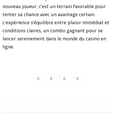
nouveau joueur, c’est un terrain favorable pour
tenter sa chance avec un avantage certain.
L’expérience s’équilibre entre plaisir immédiat et
conditions claires, un combo gagnant pour se
lancer sereinement dans le monde du casino en
ligne.