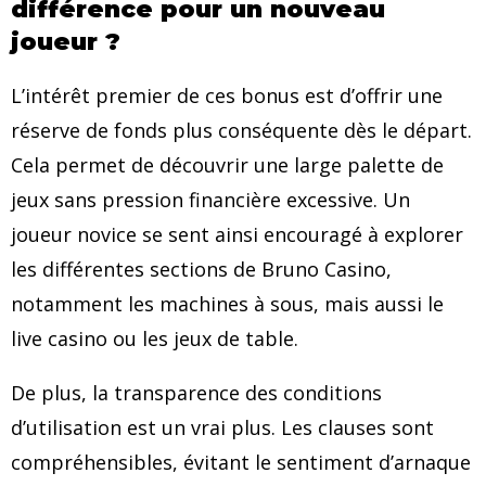
différence pour un nouveau
joueur ?
L’intérêt premier de ces bonus est d’offrir une
réserve de fonds plus conséquente dès le départ.
Cela permet de découvrir une large palette de
jeux sans pression financière excessive. Un
joueur novice se sent ainsi encouragé à explorer
les différentes sections de Bruno Casino,
notamment les machines à sous, mais aussi le
live casino ou les jeux de table.
De plus, la transparence des conditions
d’utilisation est un vrai plus. Les clauses sont
compréhensibles, évitant le sentiment d’arnaque