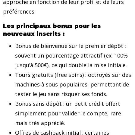
approche en fonction de leur profil et de leurs
préférences.
Les principaux bonus pour les
nouveaux inscrits :
Bonus de bienvenue sur le premier dépôt :
souvent un pourcentage attractif (ex. 100%
jusqu’à 500€), ce qui double la mise initiale.
Tours gratuits (free spins) : octroyés sur des
machines à sous populaires, permettant de
tester le jeu sans risquer ses fonds.
Bonus sans dépôt : un petit crédit offert
simplement pour valider le compte, rare
mais très apprécié.
Offres de cashback initial : certaines