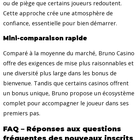
ou de piège que certains joueurs redoutent.
Cette approche crée une atmosphère de
confiance, essentielle pour bien démarrer.
Mini-comparaison rapide
Comparé à la moyenne du marché, Bruno Casino
offre des exigences de mise plus raisonnables et
une diversité plus large dans les bonus de
bienvenue. Tandis que certains casinos offrent
un bonus unique, Bruno propose un écosystème
complet pour accompagner le joueur dans ses
premiers pas.
FAQ – Réponses aux questions
fréquentes des nouveaux inscrits