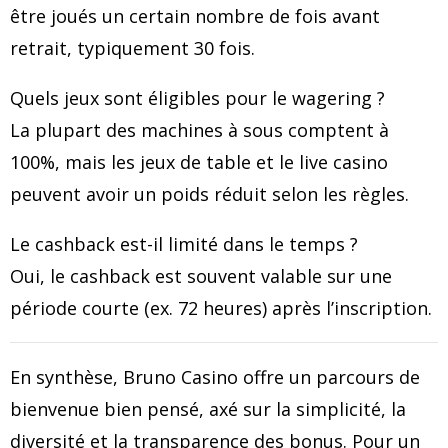
être joués un certain nombre de fois avant
retrait, typiquement 30 fois.
Quels jeux sont éligibles pour le wagering ?
La plupart des machines à sous comptent à
100%, mais les jeux de table et le live casino
peuvent avoir un poids réduit selon les règles.
Le cashback est-il limité dans le temps ?
Oui, le cashback est souvent valable sur une
période courte (ex. 72 heures) après l’inscription.
En synthèse, Bruno Casino offre un parcours de
bienvenue bien pensé, axé sur la simplicité, la
diversité et la transparence des bonus. Pour un