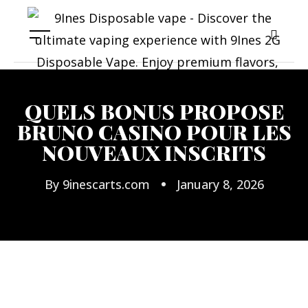
QUELS BONUS PROPOSE
BRUNO CASINO POUR LES
NOUVEAUX INSCRITS
By
9inescarts.com
January 8, 2026