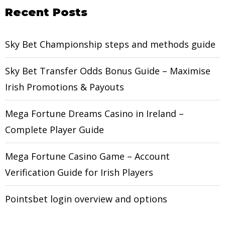
Recent Posts
Sky Bet Championship steps and methods guide
Sky Bet Transfer Odds Bonus Guide – Maximise
Irish Promotions & Payouts
Mega Fortune Dreams Casino in Ireland –
Complete Player Guide
Mega Fortune Casino Game – Account
Verification Guide for Irish Players
Pointsbet login overview and options