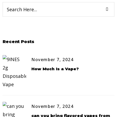
Recent Posts
November 7, 2024
How Much Is a Vape?
November 7, 2024
can you bring flavored vapes from