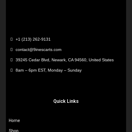
+1 (213) 262-9131
contact@9inescarts.com
39245 Cedar Blvd, Newark, CA 94560, United States
8am – 6pm EST, Monday – Sunday
Quick Links
Home
Shop