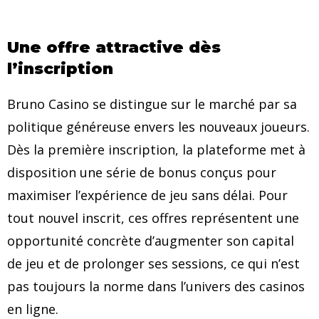
Une offre attractive dès
l’inscription
Bruno Casino se distingue sur le marché par sa
politique généreuse envers les nouveaux joueurs.
Dès la première inscription, la plateforme met à
disposition une série de bonus conçus pour
maximiser l’expérience de jeu sans délai. Pour
tout nouvel inscrit, ces offres représentent une
opportunité concrète d’augmenter son capital
de jeu et de prolonger ses sessions, ce qui n’est
pas toujours la norme dans l’univers des casinos
en ligne.