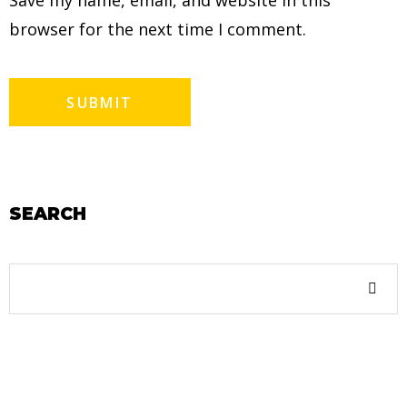
Save my name, email, and website in this
browser for the next time I comment.
SEARCH