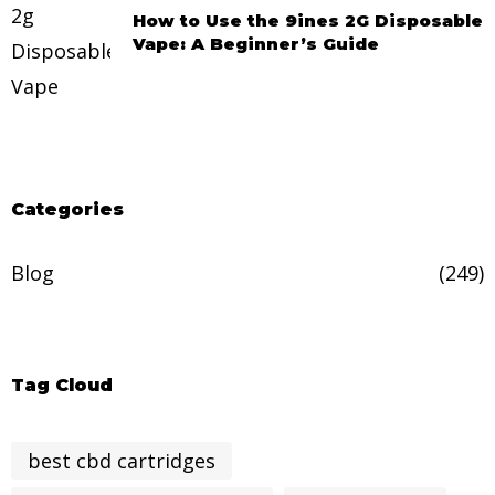
How to Use the 9ines 2G Disposable
Vape: A Beginner’s Guide
Categories
Blog
(249)
Tag Cloud
best cbd cartridges