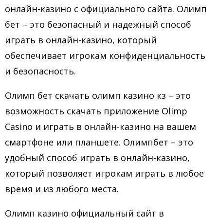
онлайн-казино с официального сайта. Олимп
бет – это безопасный и надежный способ
играть в онлайн-казино, который
обеспечивает игрокам конфиденциальность
и безопасность.
Олимп бет скачать
олимп казино кз
– это
возможность скачать приложение Olimp
Casino и играть в онлайн-казино на вашем
смартфоне или планшете. Олимпбет – это
удобный способ играть в онлайн-казино,
который позволяет игрокам играть в любое
время и из любого места.
Олимп казино официальный сайт в