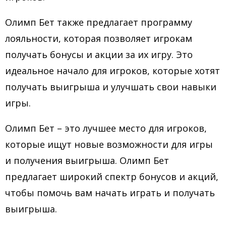
Олимп Бет также предлагает программу
лояльности, которая позволяет игрокам
получать бонусы и акции за их игру. Это
идеальное начало для игроков, которые хотят
получать выигрыша и улучшать свои навыки
игры.
Олимп Бет – это лучшее место для игроков,
которые ищут новые возможности для игры
и получения выигрыша. Олимп Бет
предлагает широкий спектр бонусов и акций,
чтобы помочь вам начать играть и получать
выигрыша.