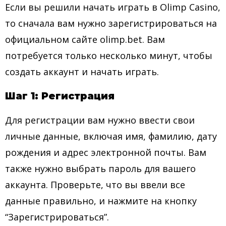
Если вы решили начать играть в Olimp Casino,
то сначала вам нужно зарегистрироваться на
официальном сайте olimp.bet. Вам
потребуется только несколько минут, чтобы
создать аккаунт и начать играть.
Шаг 1: Регистрация
Для регистрации вам нужно ввести свои
личные данные, включая имя, фамилию, дату
рождения и адрес электронной почты. Вам
также нужно выбрать пароль для вашего
аккаунта. Проверьте, что вы ввели все
данные правильно, и нажмите на кнопку
“Зарегистрироваться”.