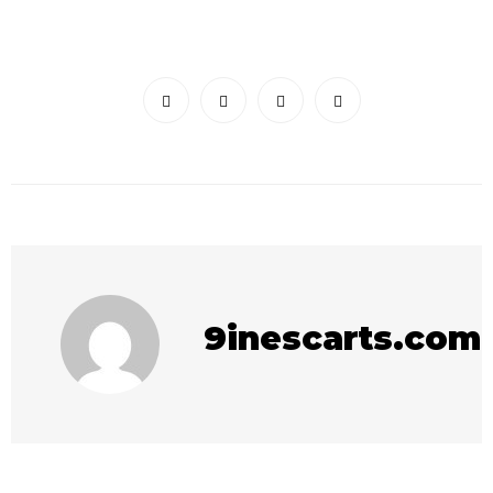
9inescarts.com