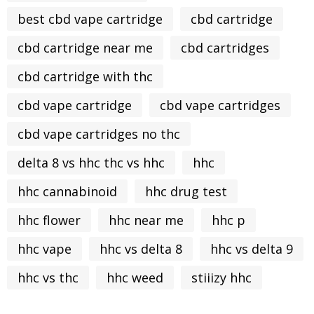
best cbd vape cartridge
cbd cartridge
cbd cartridge near me
cbd cartridges
cbd cartridge with thc
cbd vape cartridge
cbd vape cartridges
cbd vape cartridges no thc
delta 8 vs hhc thc vs hhc
hhc
hhc cannabinoid
hhc drug test
hhc flower
hhc near me
hhc p
hhc vape
hhc vs delta 8
hhc vs delta 9
hhc vs thc
hhc weed
stiiizy hhc