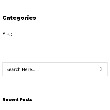
Categories
Blog
Recent Posts