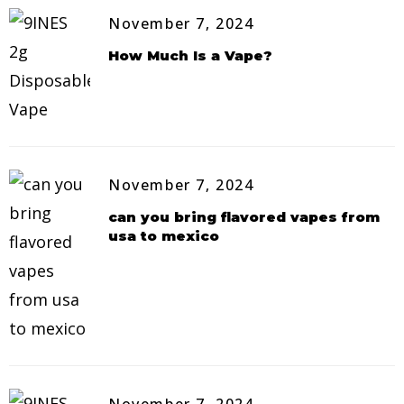
November 7, 2024
How Much Is a Vape?
November 7, 2024
can you bring flavored vapes from
usa to mexico