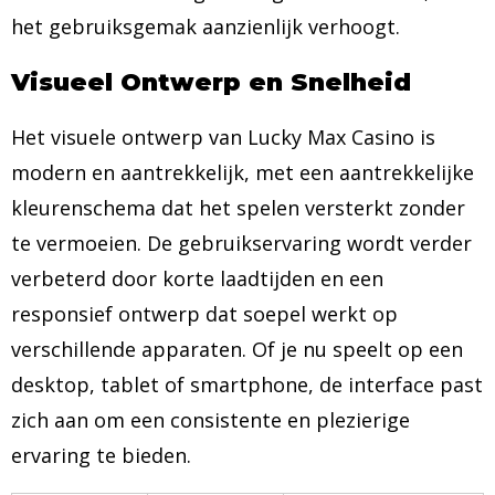
het gebruiksgemak aanzienlijk verhoogt.
Visueel Ontwerp en Snelheid
Het visuele ontwerp van Lucky Max Casino is
modern en aantrekkelijk, met een aantrekkelijke
kleurenschema dat het spelen versterkt zonder
te vermoeien. De gebruikservaring wordt verder
verbeterd door korte laadtijden en een
responsief ontwerp dat soepel werkt op
verschillende apparaten. Of je nu speelt op een
desktop, tablet of smartphone, de interface past
zich aan om een consistente en plezierige
ervaring te bieden.