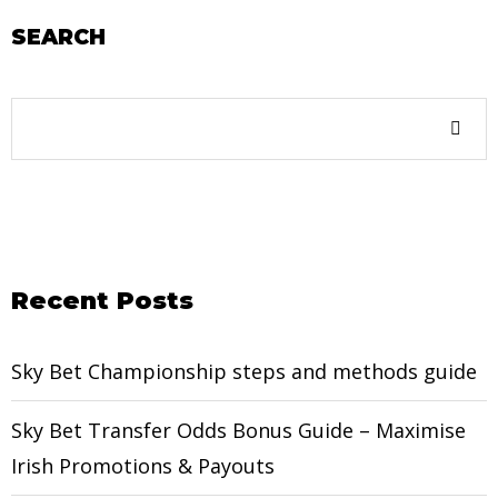
SEARCH
Recent Posts
Sky Bet Championship steps and methods guide
Sky Bet Transfer Odds Bonus Guide – Maximise
Irish Promotions & Payouts