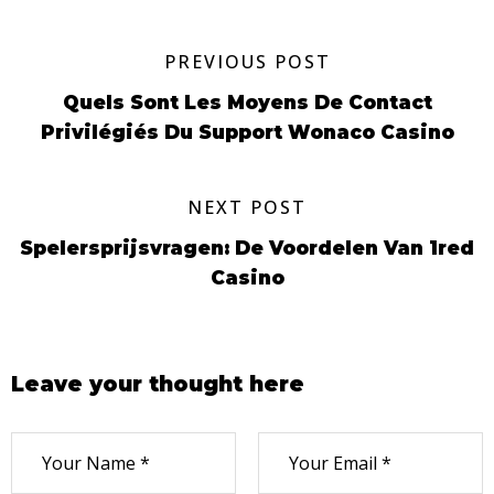
PREVIOUS POST
Quels Sont Les Moyens De Contact
Privilégiés Du Support Wonaco Casino
NEXT POST
Spelersprijsvragen: De Voordelen Van 1red
Casino
Leave your thought here