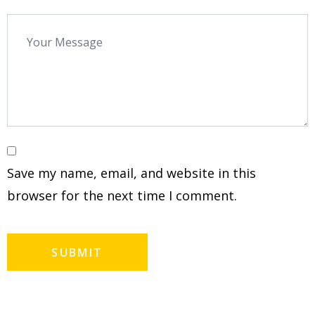
Save my name, email, and website in this
browser for the next time I comment.