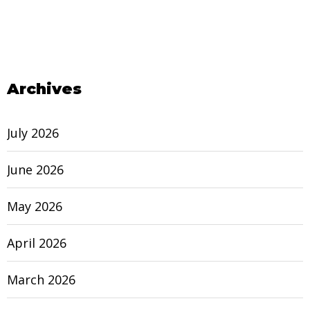
Archives
July 2026
June 2026
May 2026
April 2026
March 2026