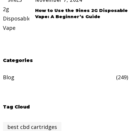
November 7, 2024
How to Use the 9ines 2G Disposable
Vape: A Beginner’s Guide
Categories
Blog
(249)
Tag Cloud
best cbd cartridges