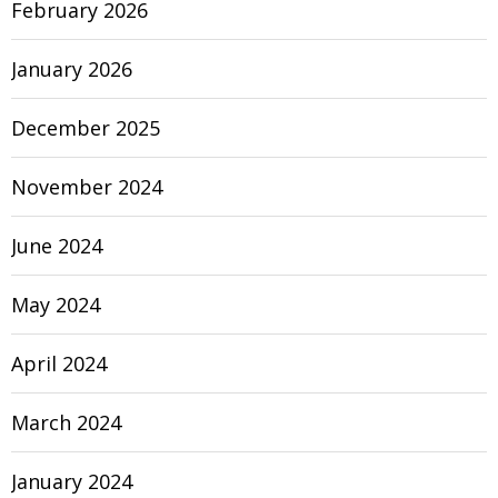
February 2026
January 2026
December 2025
November 2024
June 2024
May 2024
April 2024
March 2024
January 2024