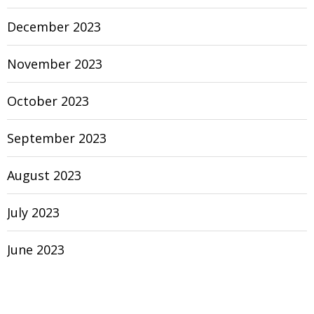
December 2023
November 2023
October 2023
September 2023
August 2023
July 2023
June 2023