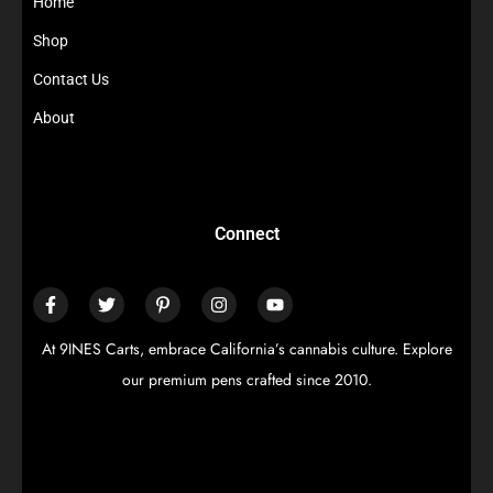
Home
Shop
Contact Us
About
Connect
At 9INES Carts, embrace California’s cannabis culture. Explore
our premium pens crafted since 2010.