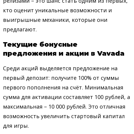
релизами – это шанс стать одним из первых,
кто оценит уникальные возможности и
выигрышные механики, которые они
предлагают.
Текущие бонусные
предложения и акции в Vavada
Среди акций выделяется предложение на
первый депозит: получите 100% от суммы
первого пополнения на счёт. Минимальная
сумма для активации составляет 100 рублей, а
максимальная – 10 000 рублей. Это отличная
возможность увеличить стартовый капитал
для игры.