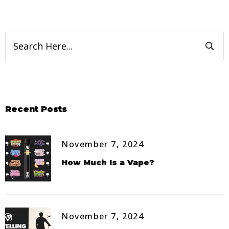
Recent Posts
November 7, 2024
How Much Is a Vape?
November 7, 2024