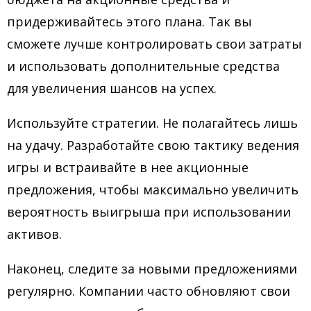
придерживайтесь этого плана. Так вы
сможете лучше контролировать свои затраты
и использовать дополнительные средства
для увеличения шансов на успех.
Используйте стратегии. Не полагайтесь лишь
на удачу. Разработайте свою тактику ведения
игры и встраивайте в нее акционные
предложения, чтобы максимально увеличить
вероятность выигрыша при использовании
активов.
Наконец, следите за новыми предложениями
регулярно. Компании часто обновляют свои