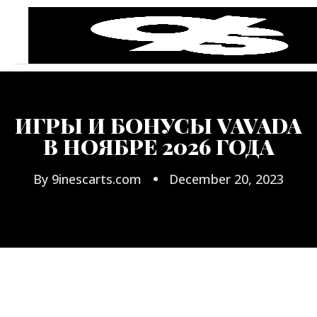
ИГРЫ И БОНУСЫ VAVADA
В НОЯБРЕ 2026 ГОДА
By
9inescarts.com
December 20, 2023