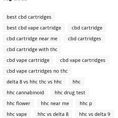
best cbd cartridges
best cbd vape cartridge
cbd cartridge
cbd cartridge near me
cbd cartridges
cbd cartridge with thc
cbd vape cartridge
cbd vape cartridges
cbd vape cartridges no thc
delta 8 vs hhc thc vs hhc
hhc
hhc cannabinoid
hhc drug test
hhc flower
hhc near me
hhc p
hhc vape
hhc vs delta 8
hhc vs delta 9