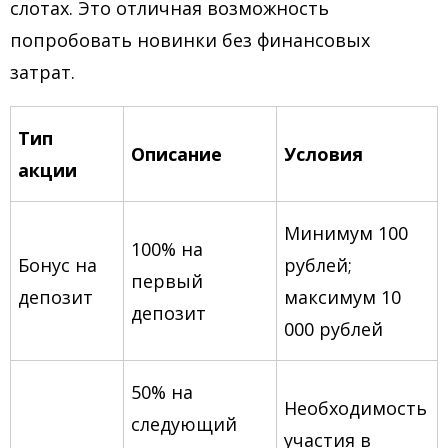
слотах. Это отличная возможность
попробовать новинки без финансовых
затрат.
Тип
Описание
Условия
акции
Минимум 100
100% на
Бонус на
рублей;
первый
депозит
максимум 10
депозит
000 рублей
50% на
Необходимость
следующий
участия в