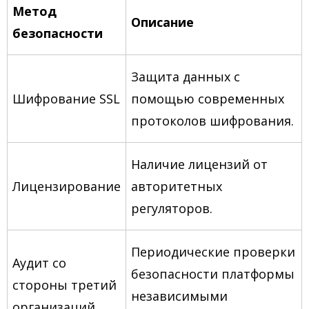
Метод
Описание
безопасности
Защита данных с
Шифрование SSL
помощью современных
протоколов шифрования.
Наличие лицензий от
Лицензирование
авторитетных
регуляторов.
Периодические проверки
Аудит со
безопасности платформы
стороны третий
независимыми
организаций