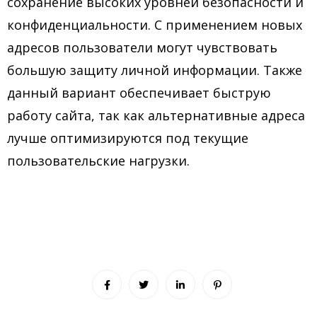
сохранение высоких уровней безопасности и
конфиденциальности. С применением новых
адресов пользователи могут чувствовать
большую защиту личной информации. Также
данный вариант обеспечивает быструю
работу сайта, так как альтернативные адреса
лучше оптимизируются под текущие
пользовательские нагрузки.