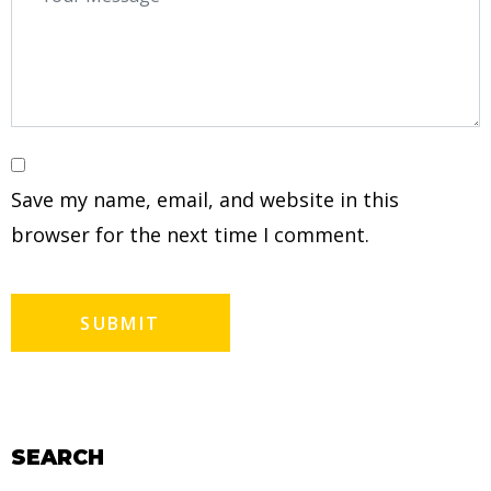
Save my name, email, and website in this
browser for the next time I comment.
SEARCH