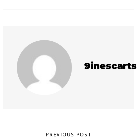
9inescart
PREVIOUS POST