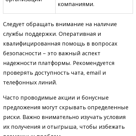
компаниями.
Следует обращать внимание на наличие
службы поддержки. Оперативная и
квалифицированная помощь в вопросах
безопасности – это важный аспект
надежности платформы. Рекомендуется
проверять доступность чата, email и
телефонных линий.
Часто проводимые акции и бонусные
предложения могут скрывать определенные
риски. Важно внимательно изучать условия
их получения и отыгрыша, чтобы избежать