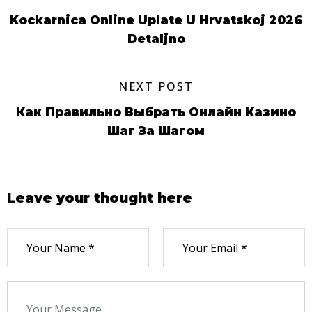
Kockarnica Online Uplate U Hrvatskoj 2026
Detaljno
NEXT POST
Как Правильно Выбрать Онлайн Казино
Шаг За Шагом
Leave your thought here