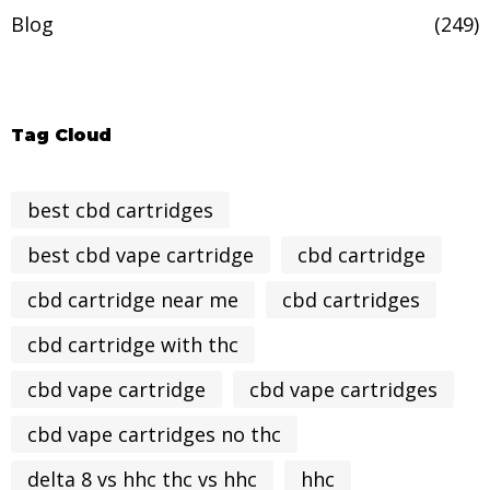
Blog
(249)
Tag Cloud
best cbd cartridges
best cbd vape cartridge
cbd cartridge
cbd cartridge near me
cbd cartridges
cbd cartridge with thc
cbd vape cartridge
cbd vape cartridges
cbd vape cartridges no thc
delta 8 vs hhc thc vs hhc
hhc