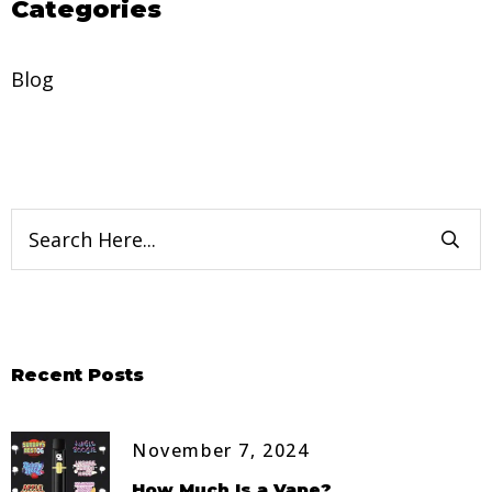
Categories
Blog
Recent Posts
November 7, 2024
How Much Is a Vape?