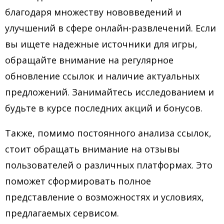
благодаря множеству нововведений и
улучшений в сфере онлайн-развлечений. Если
вы ищете надежные источники для игры,
обращайте внимание на регулярное
обновление ссылок и наличие актуальных
предложений. Занимайтесь исследованием и
будьте в курсе последних акций и бонусов.
Также, помимо постоянного анализа ссылок,
стоит обращать внимание на отзывы
пользователей о различных платформах. Это
поможет сформировать полное
представление о возможностях и условиях,
предлагаемых сервисом.