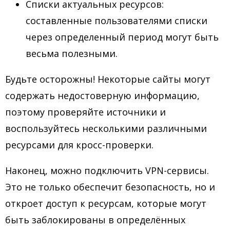
Списки актуальных ресурсов:
составленные пользователями списки
через определенный период могут быть
весьма полезными.
Будьте осторожны! Некоторые сайты могут
содержать недостоверную информацию,
поэтому проверяйте источники и
воспользуйтесь несколькими различными
ресурсами для кросс-проверки.
Наконец, можно подключить VPN-сервисы.
Это не только обеспечит безопасность, но и
откроет доступ к ресурсам, которые могут
быть заблокированы в определённых